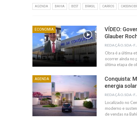
AGENDA
BAHIA
BEST
BRASIL
CARROS
CASSINOB
VÍDEO: Gover
ECONOMIA
Glauber Roc
REDAÇÃO
Obra é a última 
ocorrer ainda no 
última etapa de ob
Conquista: M
AGENDA
energia sola
REDAÇÃO
Localizado no Cen
moderno e sustent
de vendas na Bah