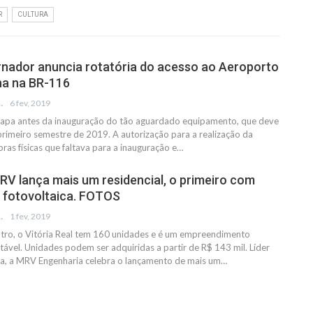
R
CULTURA
nador anuncia rotatória do acesso ao Aeroporto
ha na BR-116
.SDA-FM
6 fev, 2019
etapa antes da inauguração do tão aguardado equipamento, que deve
primeiro semestre de 2019. A autorização para a realização da
ras físicas que faltava para a inauguração e…
RV lança mais um residencial, o primeiro com
r fotovoltaica. FOTOS
.SDA-FM
1 fev, 2019
tro, o Vitória Real tem 160 unidades e é um empreendimento
ável. Unidades podem ser adquiridas a partir de R$ 143 mil. Líder
ia, a MRV Engenharia celebra o lançamento de mais um…