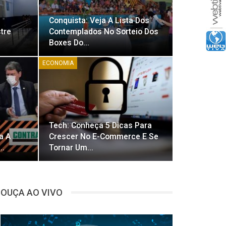
Conquista: Veja A Lista Dos
tre
Contemplados No Sorteio Dos
Boxes Do…
ECONOMIA
Tech: Conheça 5 Dicas Para
ta A
Crescer No E-Commerce E Se
z…
Tornar Um…
OUÇA AO VIVO