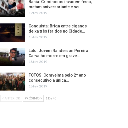
Bahia: Criminosos invadem festa,
matam aniversariante e seu…
19 fev, 2019
Conquista: Briga entre ciganos
deixa três feridos no Cidade…
18 fev, 2019
Luto: Jovem Randerson Pereira
Carvalho morre em grave…
18 fev, 2019
FOTOS: Comveima pelo 2º ano
consecutivo a única…
18 fev, 2019
ANTERIOR
PRÓXIMO
1 De 45