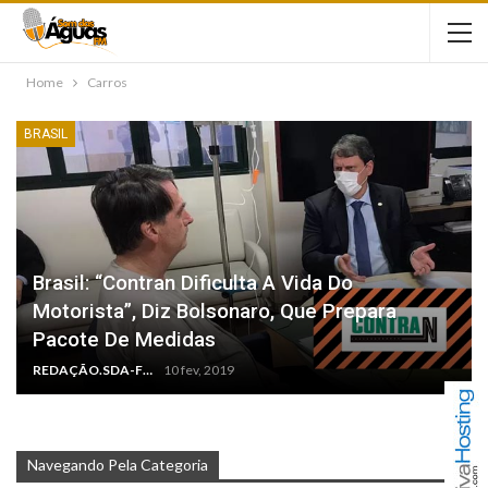
Home
Carros
BRASIL
Brasil: “Contran Dificulta A Vida Do
Motorista”, Diz Bolsonaro, Que Prepara
Pacote De Medidas
REDAÇÃO.SDA-FM
10 fev, 2019
Navegando Pela Categoria