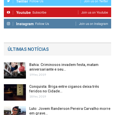
Twitter
Follow Us
Join us on Twitter
Youtube
Subscribe
Join us on Youtube
Instagram
Follow Us
Join us on Instagram
ÚLTIMAS NOTÍCIAS
Bahia: Criminosos invadem festa, matam
aniversariante e seu…
19 fev, 2019
Conquista: Briga entre ciganos deixa três
feridos no Cidade…
18 fev, 2019
Luto: Jovem Randerson Pereira Carvalho morre
em grave…