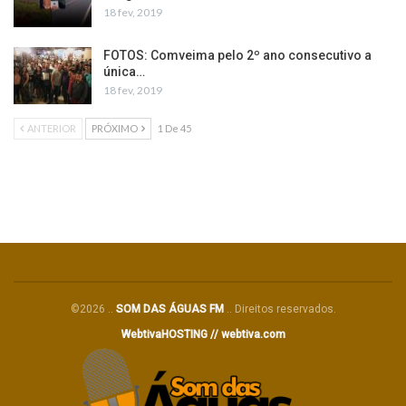
18 fev, 2019
FOTOS: Comveima pelo 2º ano consecutivo a
única…
18 fev, 2019
ANTERIOR
PRÓXIMO
1 De 45
©2026 ..
SOM DAS ÁGUAS FM
.. Direitos reservados.
WebtivaHOSTING // webtiva.com