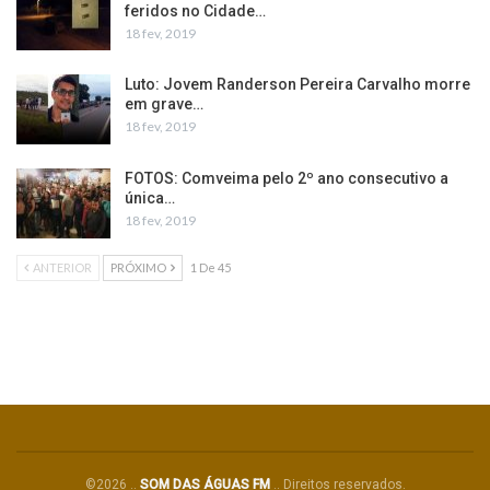
feridos no Cidade…
18 fev, 2019
Luto: Jovem Randerson Pereira Carvalho morre
em grave…
18 fev, 2019
FOTOS: Comveima pelo 2º ano consecutivo a
única…
18 fev, 2019
ANTERIOR
PRÓXIMO
1 De 45
©2026 ..
SOM DAS ÁGUAS FM
.. Direitos reservados.