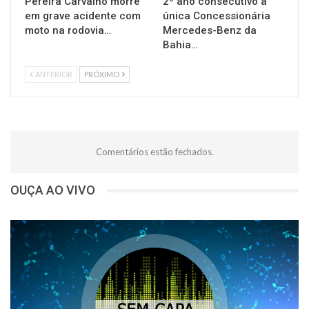
Pereira Carvalho morre
2º ano consecutivo a
em grave acidente com
única Concessionária
moto na rodovia…
Mercedes-Benz da
Bahia…
ANTERIOR
PRÓXIMO
Comentários estão fechados.
OUÇA AO VIVO