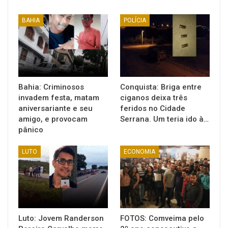
BAHIA
POLÍCIA
Bahia: Criminosos
Conquista: Briga entre
invadem festa, matam
ciganos deixa três
aniversariante e seu
feridos no Cidade
amigo, e provocam
Serrana. Um teria ido à…
pânico
LUTO
ECONOMIA
Luto: Jovem Randerson
FOTOS: Comveima pelo