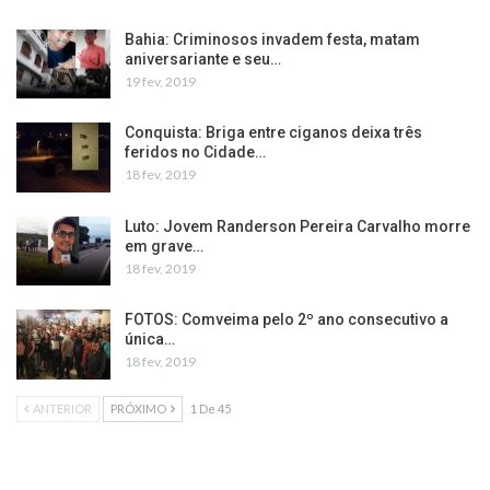
Bahia: Criminosos invadem festa, matam
aniversariante e seu…
19 fev, 2019
Conquista: Briga entre ciganos deixa três
feridos no Cidade…
18 fev, 2019
Luto: Jovem Randerson Pereira Carvalho morre
em grave…
18 fev, 2019
FOTOS: Comveima pelo 2º ano consecutivo a
única…
18 fev, 2019
ANTERIOR
PRÓXIMO
1 De 45