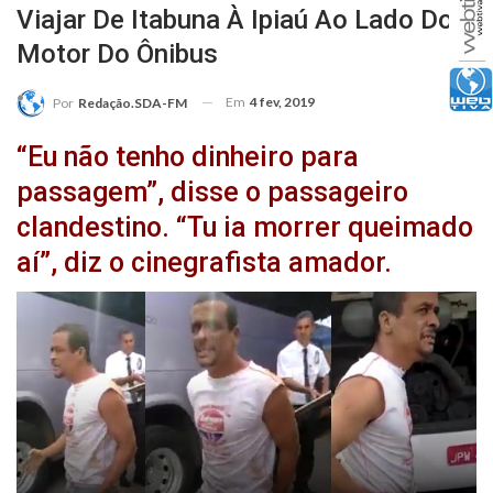
Viajar De Itabuna À Ipiaú Ao Lado Do
Motor Do Ônibus
Em
4 fev, 2019
Por
Redação.SDA-FM
“Eu não tenho dinheiro para
passagem”, disse o passageiro
clandestino. “Tu ia morrer queimado
aí”, diz o cinegrafista amador.