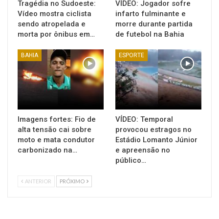
Tragédia no Sudoeste:
VÍDEO: Jogador sofre
Vídeo mostra ciclista
infarto fulminante e
sendo atropelada e
morre durante partida
morta por ônibus em…
de futebol na Bahia
BAHIA
ESPORTE
Imagens fortes: Fio de
VÍDEO: Temporal
alta tensão cai sobre
provocou estragos no
moto e mata condutor
Estádio Lomanto Júnior
carbonizado na…
e apreensão no
público…
ANTERIOR
PRÓXIMO