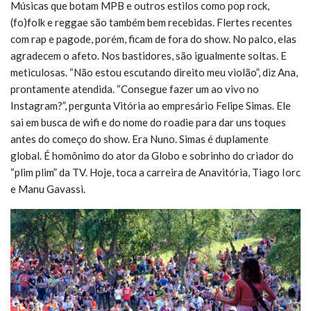
Músicas que botam MPB e outros estilos como pop rock,
(fo)folk e reggae são também bem recebidas. Flertes recentes
com rap e pagode, porém, ficam de fora do show. No palco, elas
agradecem o afeto. Nos bastidores, são igualmente soltas. E
meticulosas. “Não estou escutando direito meu violão”, diz Ana,
prontamente atendida. “Consegue fazer um ao vivo no
Instagram?”, pergunta Vitória ao empresário Felipe Simas. Ele
sai em busca de wifi e do nome do roadie para dar uns toques
antes do começo do show. Era Nuno. Simas é duplamente
global. É homônimo do ator da Globo e sobrinho do criador do
“plim plim” da TV. Hoje, toca a carreira de Anavitória, Tiago Iorc
e Manu Gavassi.