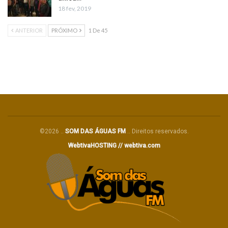
18 fev, 2019
ANTERIOR
PRÓXIMO
1 De 45
©2026 ..
SOM DAS ÁGUAS FM
.. Direitos reservados.
WebtivaHOSTING // webtiva.com